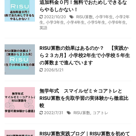
追加料金０円！無料でおためしできるな
らやるしかない！
2022/10/20
RISU算数
,
小学1年生
,
小学2年
生
,
小学3年生
,
小学4年生
,
小学5年生
,
小学6年生
,
英語
RISU算数の効果はあるのか？ 【実践か
ら２３カ月】小学校2年生で小学校５年生
の算数まで進んでいます
2026/5/21
無学年式 スマイルゼミ☆コアトレと
RISU算数を先取学習の実体験から徹底比
較
2022/7/31
RISU算数
,
コアトレ
RISU算数実践ブログ｜RISU算数を初めて