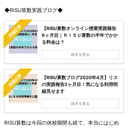
◆RISU算数実践ブログ◆
関連記事
【RISU算数オンライン授業実践報告
6ヶ月目｜ＲＩＳＵ算数の半年でかか
る料金は？
続きを見る
関連記事
【RISU算数ブログ2020年4月】リス
の実践報告2ヶ月目！気になる利用明
細見せます
続きを見る
RISU算数は今回の休校期間も経て、本当にはじめ