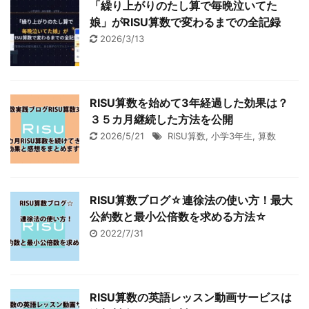
「繰り上がりのたし算で毎晩泣いてた
娘」がRISU算数で変わるまでの全記録
2026/3/13
RISU算数を始めて3年経過した効果は？
３５カ月継続した方法を公開
2026/5/21
RISU算数
,
小学3年生
,
算数
RISU算数ブログ☆連徐法の使い方！最大
公約数と最小公倍数を求める方法☆
2022/7/31
RISU算数の英語レッスン動画サービスは