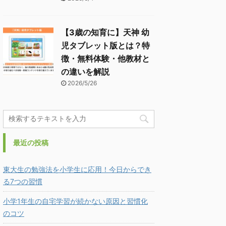
【3歳の知育に】天神 幼
児タブレット版とは？特
徴・無料体験・他教材と
の違いを解説
2026/5/26
最近の投稿
東大生の勉強法を小学生に応用！今日からでき
る7つの習慣
小学1年生の自宅学習が続かない原因と習慣化
のコツ