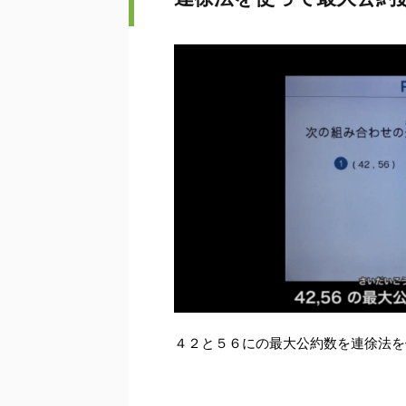
４２と５６にの最大公約数を連徐法を