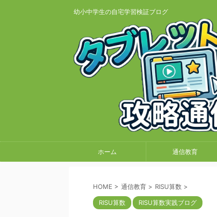
幼小中学生の自宅学習検証ブログ
ホーム
通信教育
HOME
>
通信教育
>
RISU算数
>
RISU算数
RISU算数実践ブログ