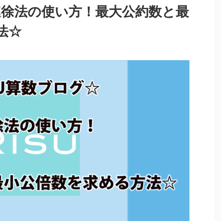
連徐法の使い方！最大公約数と最
法☆