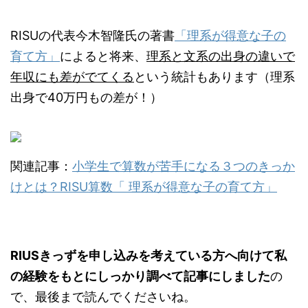
RISUの代表今木智隆氏の著書
「理系が得意な子の
育て方」
によると将来、
理系と文系の出身の違いで
年収にも差がでてくる
という統計もあります（理系
出身で40万円もの差が！）
関連記事：
小学生で算数が苦手になる３つのきっか
けとは？RISU算数「 理系が得意な子の育て方」
RIUSきっずを申し込みを考えている方へ向けて私
の経験をもとにしっかり調べて記事にしました
の
で、最後まで読んでくださいね。