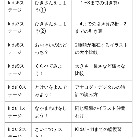
kids6ス
ひきざんをしよ
－１~3までの引き算/
テージ
う①
kids7ス
ひきざんをしよ
－4までの引き算/2桁－2
テージ
う②
までの引き算
kids8ス
おおきいのはど
2種類が混在するイラスト
テージ
っち？
の大小比較
kids9ス
くらべてみよ
大きさ・長さなど様々な
テージ
う！
比較
kids10ス
とけいをよんで
アナログ・デジタルの時
テージ
みよう！
計の読み方
kids11ス
なかまわけをし
同じ種類のイラスト仲間
テージ
よう！
わけ
kids12ス
さいごのテス
Kids1~11までの総復習
テージ
ト！