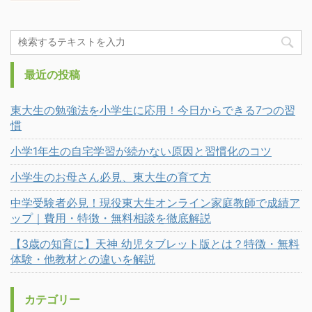
最近の投稿
東大生の勉強法を小学生に応用！今日からできる7つの習
慣
小学1年生の自宅学習が続かない原因と習慣化のコツ
小学生のお母さん必見、東大生の育て方
中学受験者必見！現役東大生オンライン家庭教師で成績ア
ップ｜費用・特徴・無料相談を徹底解説
【3歳の知育に】天神 幼児タブレット版とは？特徴・無料
体験・他教材との違いを解説
カテゴリー