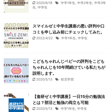
2020/6/18
中学1年生
,
中学2年生
,
中学3年
生
,
中学生
スマイルゼミ中学生講座の悪い評判や口
コミを申し込み前にチェックしてみた。
2022/4/22
中学1年生
,
中学生
こどもちゃれんじベビーの評判をこども
ちゃれんじを10年間続けている私たちが
説明します。
2020/5/13
幼児学習
【進研ゼミ中学講座】一日15分の勉強法
とは？部活と勉強の両立も可能
2020/5/13
中学1年生
,
中学生