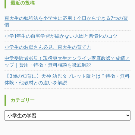
最近の投稿
東大生の勉強法を小学生に応用！今日からできる7つの習
慣
小学1年生の自宅学習が続かない原因と習慣化のコツ
小学生のお母さん必見、東大生の育て方
中学受験者必見！現役東大生オンライン家庭教師で成績ア
ップ｜費用・特徴・無料相談を徹底解説
【3歳の知育に】天神 幼児タブレット版とは？特徴・無料
体験・他教材との違いを解説
カテゴリー