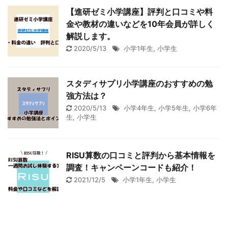
【進研ゼミ小学講座】評判と口コミや料
金や教材の違いなどを10年会員が詳しく
解説します。
2020/5/13
小学1年生
,
小学生
スタディサプリ小学講座のおすすめの勉
強方法は？
2020/5/13
小学4年生
,
小学5年生
,
小学6年
生
,
小学生
RISU算数の口コミと評判から基本情報を
調査！キャンペーンコードも紹介！
2021/12/5
小学1年生
,
小学生