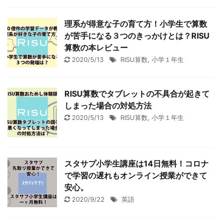
理系が得意な子の育て方！小学生で算数
が苦手になる３つのきっかけとは？RISU
算数の本レビュー
2020/5/13
RISU算数
,
小学１年生
RISU算数でタブレットの不具合が起きて
しまった場合の対処方法
2020/5/13
RISU算数
,
小学１年生
スタサプ小学生講座は14日無料！コロナ
で学習の遅れもオンライン授業ができて
安心。
2020/9/22
英語