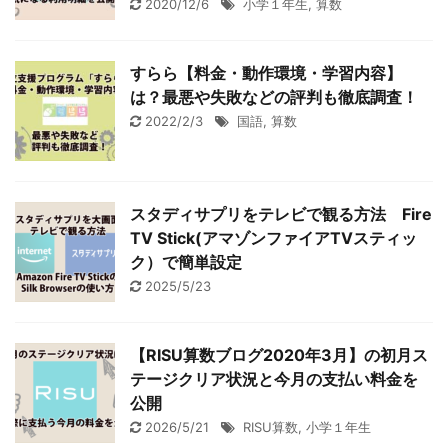
2020/12/6
小学１年生
,
算数
すらら【料金・動作環境・学習内容】
は？最悪や失敗などの評判も徹底調査！
2022/2/3
国語
,
算数
スタディサプリをテレビで観る方法 Fire
TV Stick(アマゾンファイアTVスティッ
ク）で簡単設定
2025/5/23
【RISU算数ブログ2020年3月】の初月ス
テージクリア状況と今月の支払い料金を
公開
2026/5/21
RISU算数
,
小学１年生