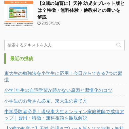
【3歳の知育に】天神 幼児タブレット版と
は？特徴・無料体験・他教材との違いを
解説
2026/5/26
最近の投稿
東大生の勉強法を小学生に応用！今日からできる7つの習
慣
小学1年生の自宅学習が続かない原因と習慣化のコツ
小学生のお母さん必見、東大生の育て方
中学受験者必見！現役東大生オンライン家庭教師で成績ア
ップ｜費用・特徴・無料相談を徹底解説
【3歳の知育に】天神 幼児タブレット版とは？特徴・無料